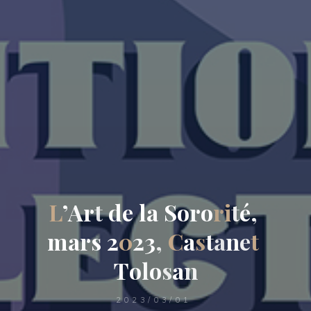
L
’
A
r
t
d
e
l
a
S
o
r
o
r
i
t
é
,
m
a
r
s
2
0
2
3
,
C
a
s
t
a
n
e
t
T
o
l
o
s
a
n
2023/03/01