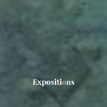
E
x
p
o
s
i
t
i
o
n
s