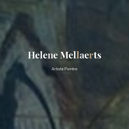
H
e
l
e
n
e
M
e
l
l
a
e
r
t
s
Artiste Peintre