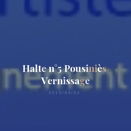
H
a
l
t
e
n
°
5
P
o
u
s
i
n
i
è
s
V
e
r
n
i
s
s
a
g
e
2015/03/02