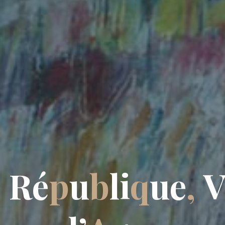
e
R
é
p
u
b
l
i
q
u
e
,