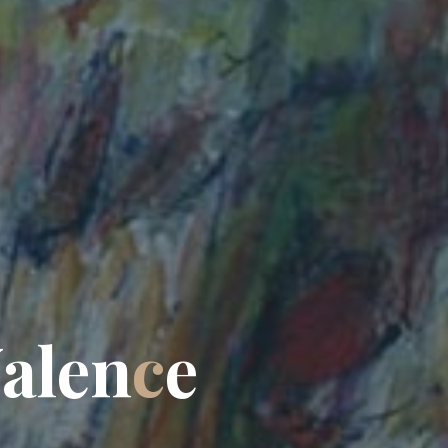
V
a
l
e
n
c
e