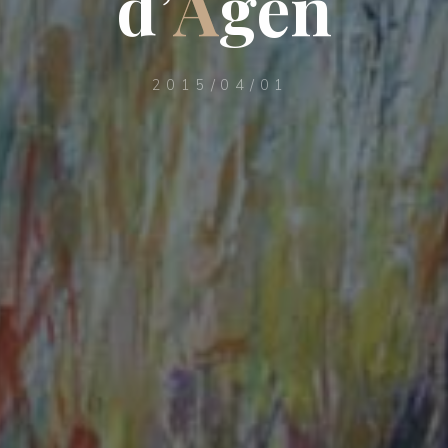
d
’
A
g
e
n
2015/04/01