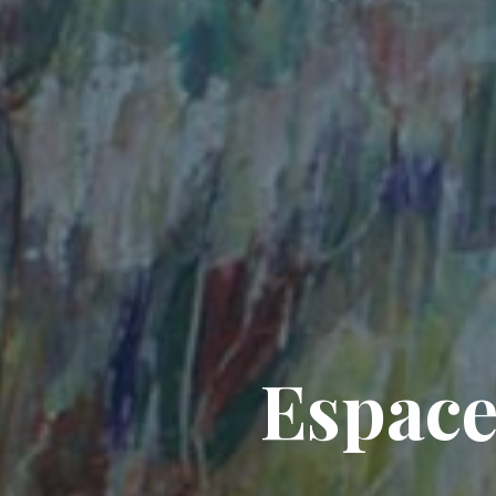
E
s
p
a
c