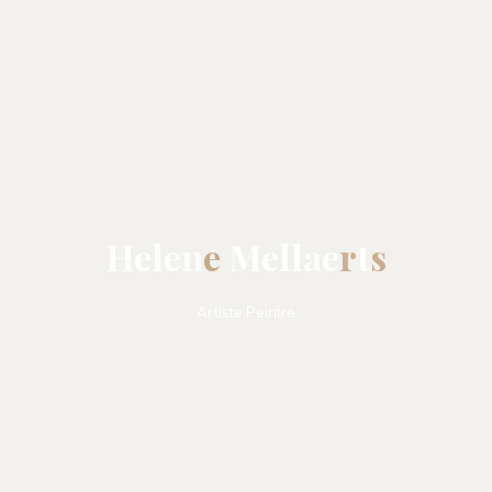
H
e
l
e
n
e
M
e
l
l
a
e
r
t
s
Artiste Peintre