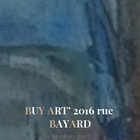
B
U
Y
A
R
T
’
2
0
1
6
r
u
e
B
A
Y
A
R
D
2016/01/18