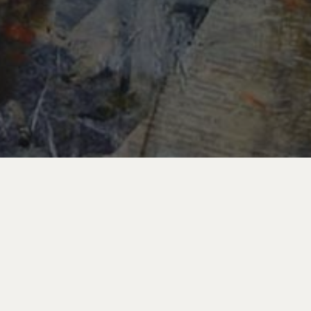
« Son œil doit être dirigé vers sa
vie intérieure et son oreille tendue
vers la voix de la nécessité
cherche
intérieure »
r :
Kandinsky