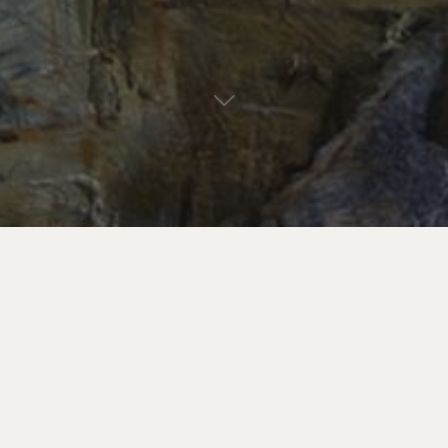
Re
pou