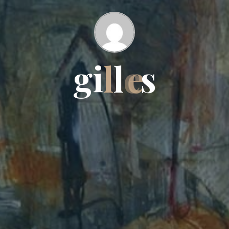
g
i
l
l
e
s